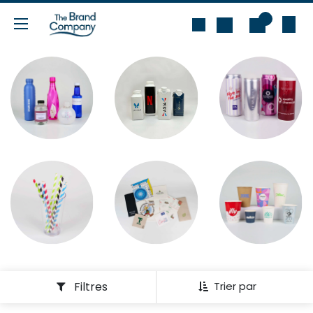
Se rendre au contenu
0
Filtres
Trier par