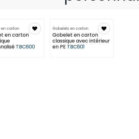
 août - Confirmez avec nous
Retards en août - Confirmez avec nous
 en carton
Gobelets en carton
t en carton
Gobelet en carton
ique
classique avec intérieur
nalisé
TBC600
en PE
TBC601