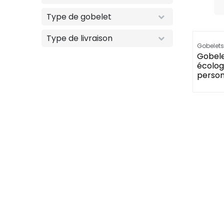
Type de gobelet
Type de livraison
Retards en
Gobelets
Gobele
écolog
person