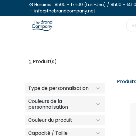
Se rendre au contenu
Horaires : 8h00 – 17h00 (Lun–Jeu) /
- info@thebrandcompany.net
Produits
Passez votre commande
C
2
Produit(s)
Produit
Type de personnalisation
Couleurs de la
personnalisation
Couleur du produit
Capacité / Taille