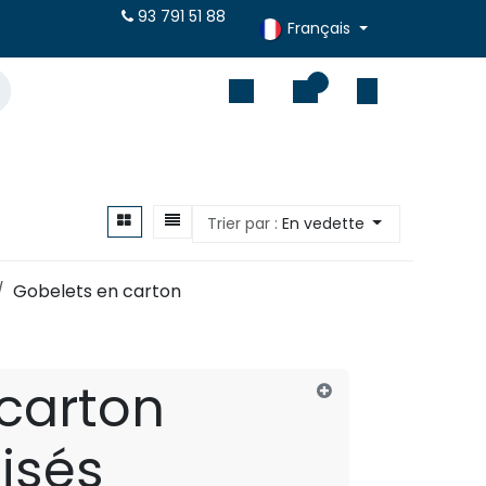
vis en ligne
93 791 51 88
Français
0
Trier par :
En vedette
Gobelets en carton
carton
isés