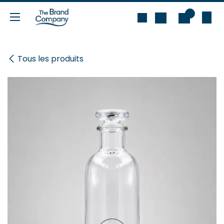
Se rendre au contenu
0
Tous les produits