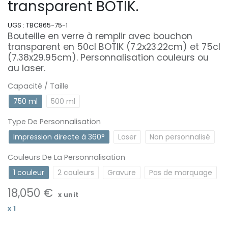
transparent BOTIK.
UGS :
TBC865-75-1
Bouteille en verre à remplir avec bouchon
transparent en 50cl BOTIK (7.2x23.22cm) et 75cl
(7.38x29.95cm). Personnalisation couleurs ou
au laser.
Capacité / Taille
750 ml
500 ml
Type De Personnalisation
Impression directe à 360°
Laser
Non personnalisé
Couleurs De La Personnalisation
1 couleur
2 couleurs
Gravure
Pas de marquage
18,050
€
x unit
x
1