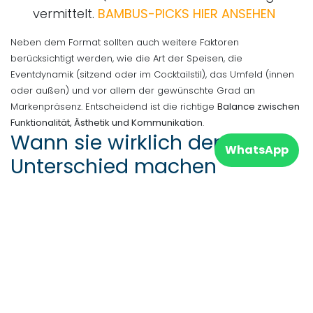
vermittelt.
BAMBUS-PICKS HIER ANSEHEN
Neben dem Format sollten auch weitere Faktoren
berücksichtigt werden, wie die Art der Speisen, die
Eventdynamik (sitzend oder im Cocktailstil), das Umfeld (innen
oder außen) und vor allem der gewünschte Grad an
Markenpräsenz. Entscheidend ist die richtige
Balance zwischen
Funktionalität, Ästhetik und Kommunikation
.
Wann sie wirklich den
WhatsApp
Unterschied machen
Diese Art von Detail gewinnt besonders in bestimmten
Kontexten an Bedeutung:
Festivals und Street-Food-Events
, bei
denen Sichtbarkeit konstant ist
Corporate Events
, bei denen
Markenkonsistenz entscheidend ist
Brand Activations
, bei denen alles