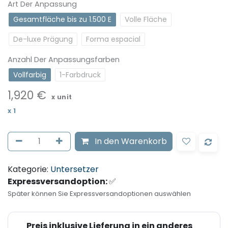
Art Der Anpassung
Gesamtfläche bis zu 1.500 E
Volle Fläche
De-luxe Prägung
Forma espacial
Anzahl Der Anpassungsfarben
Vollfarbig
1-Farbdruck
1,920
€
x unit
x
1
In den Warenkorb
Kategorie:
Untersetzer
Expressversandoption:
✅
Später können Sie Expressversandoptionen auswählen
Preis inklusive Lieferung in ein anderes