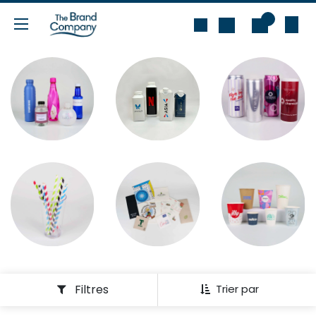
Se rendre au contenu
0
Filtres
Trier par