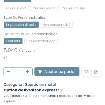
Couleur vert
Couleur jaune
Couleur rouge
Type De Personnalisation
Impression directe
Non personnalisé
Couleurs De La Personnalisation
1 couleur
Pas de marquage
5,040
€
x unit
x
1
Ajouter au panier
Catégorie :
Gourde en métal
Option de livraison express :
✅
Vous pourrez ultérieurement choisir des options de livraison
express