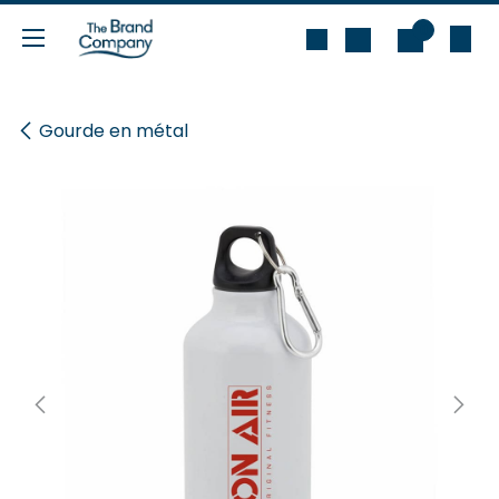
Se rendre au contenu
0
Gourde en métal