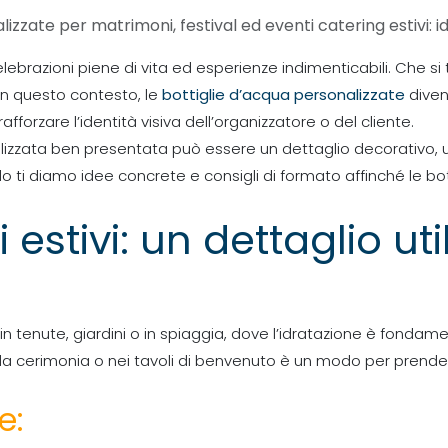
lizzate per matrimoni, festival ed eventi catering estivi: 
elebrazioni piene di vita ed esperienze indimenticabili. Che si 
 In questo contesto, le
bottiglie d’acqua personalizzate
dive
afforzare l’identità visiva dell’organizzatore o del cliente.
nalizzata ben presentata può essere un dettaglio decorativo, 
colo ti diamo idee concrete e consigli di formato affinché le b
 estivi: un dettaglio ut
n tenute, giardini o in spiaggia, dove l’idratazione è fondame
lla cerimonia o nei tavoli di benvenuto è un modo per prendersi
e: