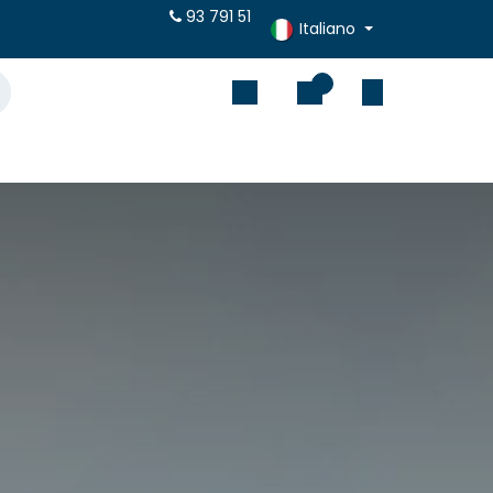
eventivi online
93 791 51
Italiano
0