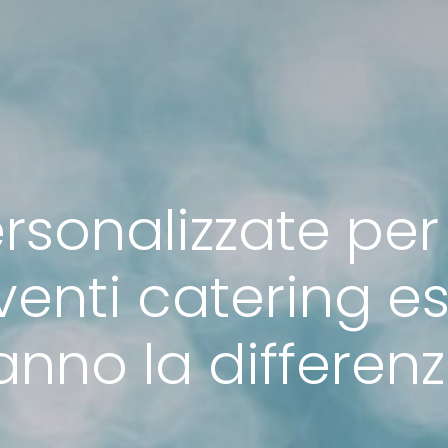
ersonalizzate pe
venti catering es
anno la differen