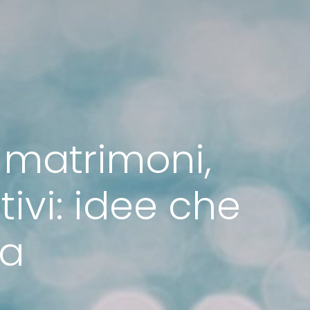
r matrimoni,
tivi: idee che
za