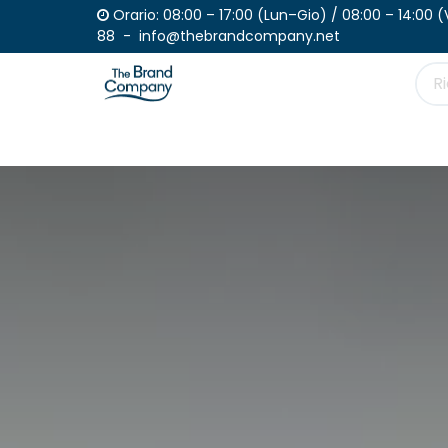
Passa al contenuto
Orario: 08:00 – 17:00 (Lun–Gio) 
88 - info@thebrandcompany.net
Prodotto
Effettua il tuo ordine
Catal