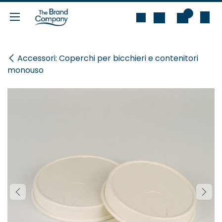
Passa al contenuto
0
Accessori: Coperchi per bicchieri e contenitori
monouso