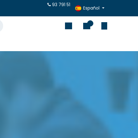
puestos online
93 791 51
Español
0