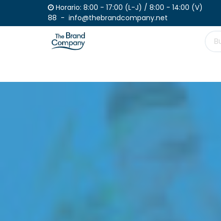
Ir al contenido
Horario: 8:00 - 17:00 (L-J) / 
88 - info@thebrandcompany.net
Productos
Haz tu pedido
Catálogo