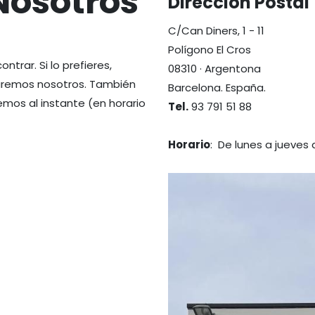
Nosotros
Dirección Postal
C/Can Diners, 1 - 11
Polígono El Cros
rar. Si lo prefieres,
08310 · Argentona
aremos nosotros. También
Barcelona. España.
mos al instante (en horario
Tel.
93 791 51 88
Horario
: De lunes a jueves d