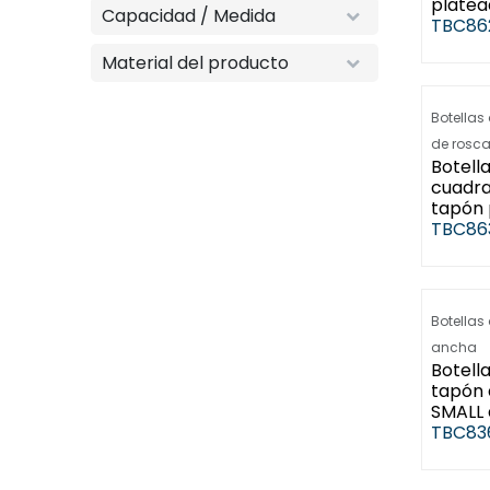
platea
Capacidad / Medida
TBC86
Material del producto
Botellas
de rosc
Botella
cuadra
tapón 
TBC86
Botellas
ancha
Botella
tapón
SMALL 
TBC83