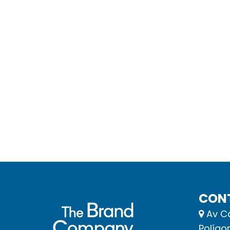
CON
Av Ca
Polígo