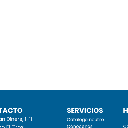
TACTO
SERVICIOS
H
n Diners, 1-11
Catálogo neutro
Cónocenos
Ca
no El Cros