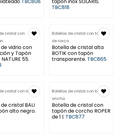
plateado
TBC808
tapón inox SOLARIS.
TBC818
de cristal con
Botellas de cristal con tapón
ón
de rosca
 de vidrio con
Botella de cristal alta
ción y Tapón
BOTIK con tapón
 NATURE 55.
transparente.
TBC865
8
de cristal con tapón
Botellas de cristal con boca
ancha
 de cristal BALI
Botella de cristal con
pón alto negro.
tapón de corcho ROPER
1
de 1 l.
TBC877