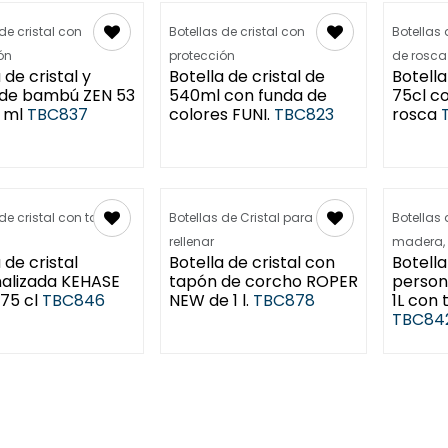
de cristal con
Botellas de cristal con
Botellas 
ón
protección
de rosca
 de cristal y
Botella de cristal de
Botella
de bambú ZEN 53
540ml con funda de
75cl c
 ml
TBC837
colores FUNI.
TBC823
rosca
 de cristal con tapón
Botellas de Cristal para
Botellas 
a
rellenar
madera,
 de cristal
Botella de cristal con
Botella
alizada KEHASE
tapón de corcho ROPER
person
75 cl
TBC846
NEW de 1 l.
TBC878
1L con
TBC84