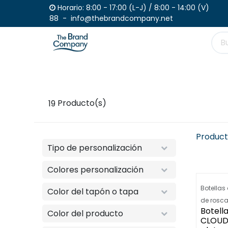
Ir al contenido
Horario: 8:00 - 17:00 (L-J) / 
88 - info@thebrandcompany.net
Productos
Haz tu pedido
Catálogo
19
Producto(s)
Product
Tipo de personalización
Colores personalización
Botellas
Color del tapón o tapa
de rosc
Botella
Color del producto
CLOUD