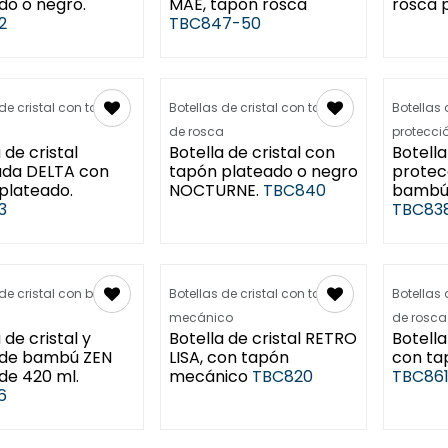
do o negro.
MAE, tapón rosca
rosca 
2
TBC847-50
 de cristal con tapón
Botellas de cristal con tapón
Botellas 
a
de rosca
protecci
 de cristal
Botella de cristal con
Botella
da DELTA con
tapón plateado o negro
protec
plateado.
NOCTURNE.
TBC840
bambú
3
TBC83
 de cristal con boca
Botellas de cristal con tapón
Botellas 
mecánico
de rosca
 de cristal y
Botella de cristal RETRO
Botella
 de bambú ZEN
LISA, con tapón
con ta
de 420 ml.
mecánico
TBC820
TBC86
6