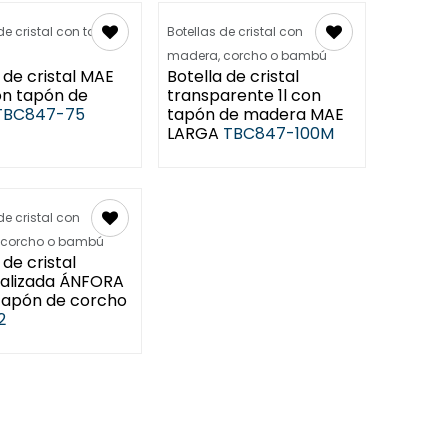
de cristal con tapón
Botellas de cristal con
madera, corcho o bambú
 de cristal MAE
Botella de cristal
on tapón de
transparente 1l con
TBC847-75
tapón de madera MAE
LARGA
TBC847-100M
de cristal con
 corcho o bambú
 de cristal
alizada ÁNFORA
 tapón de corcho
2