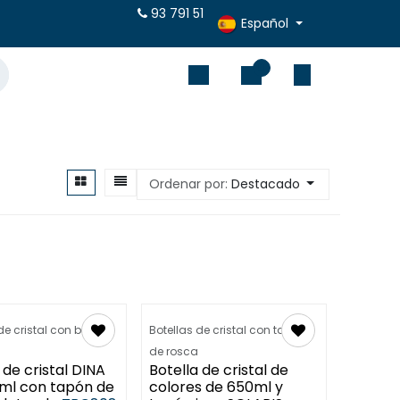
puestos online
93 791 51
Español
0
Ordenar por:
Destacado
de cristal con boca
Botellas de cristal con tapón
de rosca
 de cristal DINA
Botella de cristal de
ml con tapón de
colores de 650ml y