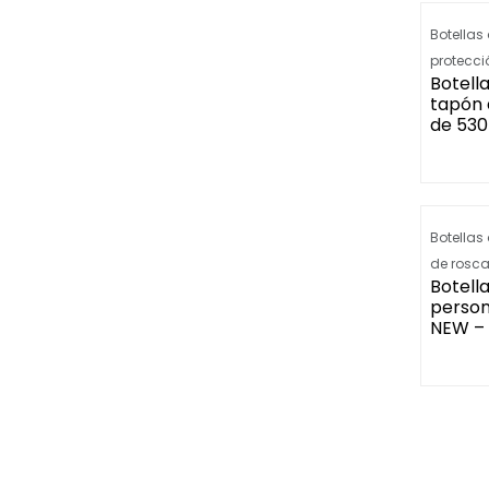
Botellas 
protecci
Botella
tapón 
de 530
Botellas
de rosc
Botella
person
NEW – 