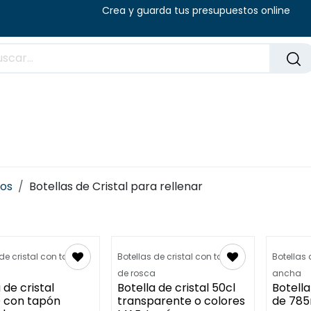
8:00 - 14:00 (V) Crea y guarda tus presu
Preguntas frecuentes
Blog
os
Botellas de Cristal para rellenar
 de cristal con tapón
Botellas de cristal con tapón
Botellas 
a
de rosca
ancha
 de cristal
Botella de cristal 50cl
Botella
 con tapón
transparente o colores
de 785