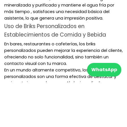
mineralizada y purificada y mantiene el agua fría por
más tiempo , satisfaces una necesidad básica del
asistente, lo que genera una impresión positiva.
Uso de Briks Personalizados en
Establecimientos de Comida y Bebida
En bares, restaurantes o cafeterías, los briks
personalizados pueden mejorar la experiencia del cliente,
ofreciendo no solo funcionalidad, sino también un
contacto visual con tu marca.
WhatsApp
En un mundo altamente competitivo, los briks
personalizados son una forma efectiva de destacar y
mejorar tu imagen de marca. Al elegir un diseño y
materiales que reflejen tu marca y tus valores, puedes
mostrar a tus clientes lo que representas.
¿Estás listo para llevar tu marca al siguiente nivel con
briks personalizados? En The Brand Company, estamos
preparados para colaborar contigo y convertir tus
expectativas en una realidad. Contacta con nosotros