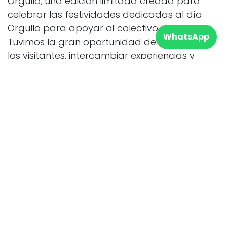
Orgullo, una edición limitada creada para
celebrar las festividades dedicadas al día
Orgullo para apoyar al colectivo LGTBI.
WhatsApp
Tuvimos la gran oportunidad de hablar con
los visitantes, intercambiar experiencias y
puntos de vista y contarles cómo surgió la
idea de La Diosa del Agua. Además,
hablamos de nuestra manera de poner un
granito de arena para seguir cuidando del
planeta y la salud de las personas.
¡
Contacta
con nosotros
y conoce más sobre nuestra
Diosa del Agua!
en
Actualidad