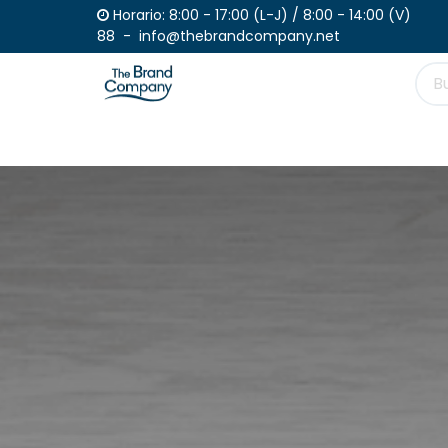
Ir al contenido
Horario: 8:00 - 17:00 (L-J) / 
88 - info@thebrandcompany.net
Productos
Haz tu pedido
Catálogo