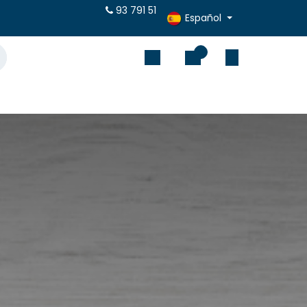
puestos online
93 791 51
Español
0