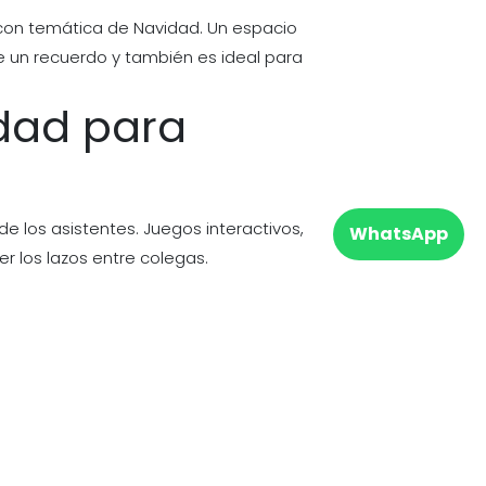
con temática de Navidad. Un espacio
e un recuerdo y también es ideal para
idad para
e los asistentes. Juegos interactivos,
WhatsApp
r los lazos entre colegas.
riencia inolvidable. Si quieres que tus
e los asistentes recordarán. La
Diosa del
tu evento, haciéndolo único. Haz que
z tu pedido online para añadir ese toque