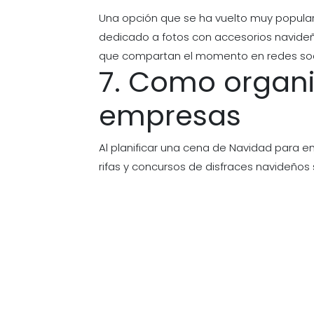
Una opción que se ha vuelto muy popular
dedicado a fotos con accesorios navideño
que compartan el momento en redes soc
7. Como organi
empresas
Al planificar una cena de Navidad para e
rifas y concursos de disfraces navideños 
Incorporar estos detalles en tu evento n
eventos de Navidad se destaquen, enfóca
Agua Christmas Edition
es solo uno de lo
tus eventos navideños sean realmente i
especial con la Diosa del Agua Christmas 