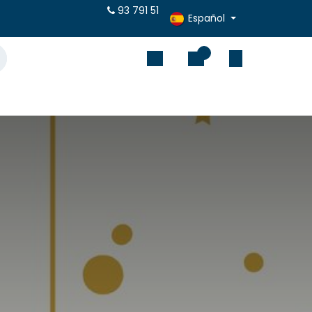
puestos online
93 791 51
Español
0