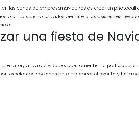
 en las cenas de empresa navideñas es crear un photocall 
s o fondos personalizados permite a los asistentes llevars
iales.
zar una fiesta de Nav
mpresa, organiza actividades que fomenten la participación d
son excelentes opciones para dinamizar el evento y fortalece
avideño puede transformar una celebración común en una expe
te en los detalles para Navidad y ofrece una experiencia qu
s muchos elementos que pueden añadir un toque especial a 
nolvidables. Contáctanos en
o ha
info@thebrandcompany.net
Edition.