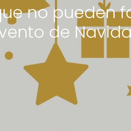
que no pueden fa
vento de Navid