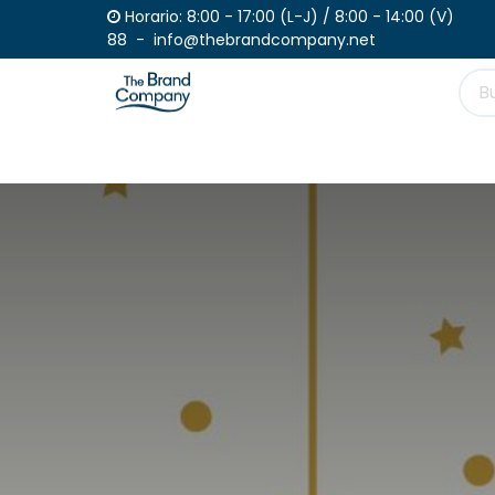
Ir al contenido
Horario: 8:00 - 17:00 (L-J) / 
88 - info@thebrandcompany.net
Productos
Haz tu pedido
Catálogo