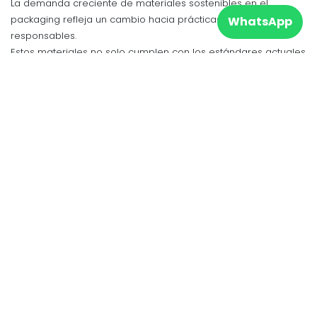
La demanda creciente de materiales sostenibles en el
packaging refleja un cambio hacia prácticas más
WhatsApp
responsables.
Estos materiales no solo cumplen con los estándares actuales
de sostenibilidad, sino que también señalan el camino hacia
un futuro donde el packaging no sea solo funcional, sino
también amigable con el planeta.
Al adoptar estas opciones, la industria del packaging avanza
hacia un mañana más verde y equitativo.
en
Sostenibilidad
#
Agua para eventos
Packaging sostenible