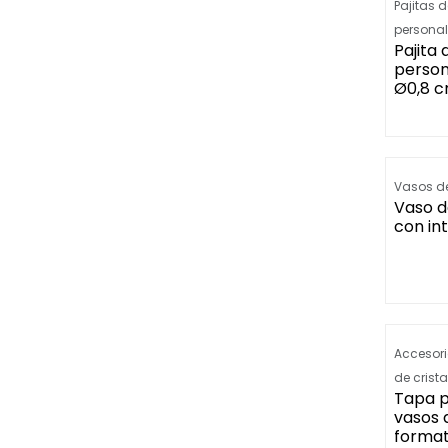
Pajitas 
persona
Pajita
person
Ø0,8 
Retrasos e
Vasos de
Vaso d
con int
Accesori
de crista
Tapa p
vasos d
forma