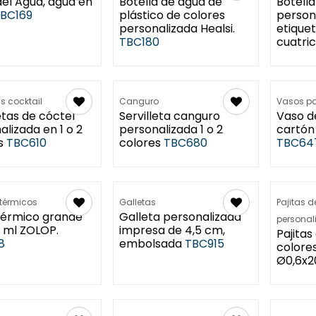
del Agua, agua en
Botella de agua de
Botella
BC169
plástico de colores
person
personalizada Healsi.
etique
TBC180
cuatri
n Agosto -
as cocktail
Canguro
Vasos pa
etas de cóctel
Servilleta canguro
Vaso d
alizada en 1 o 2
personalizada 1 o 2
cartón
s
TBC610
colores
TBC680
TBC64
térmicos
Galletas
Pajitas d
térmico grande
Galleta personalizada
personal
 ml ZOLOP.
impresa de 4,5 cm,
Pajitas
8
embolsada
TBC915
colore
Ø0,6x2