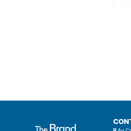
CON
Av Ca