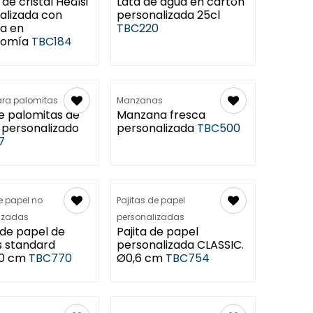
 de cristal Healsi
Lata de agua en cartón
alizada con
personalizada 25cl
ta en
TBC220
comía
TBC184
ra palomitas
Manzanas
e palomitas de
Manzana fresca
 personalizado
personalizada
TBC500
7
e papel no
Pajitas de papel
izadas
personalizadas
 de papel de
Pajita de papel
s standard
personalizada CLASSIC.
0 cm
TBC770
Ø0,6 cm
TBC754