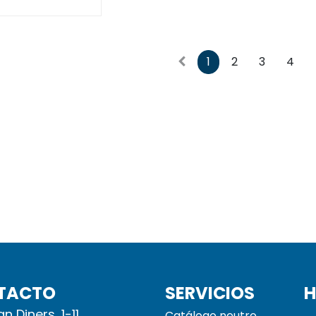
1
2
3
4
TACTO
SERVICIOS
H
n Diners, 1-11
Catálogo neutro