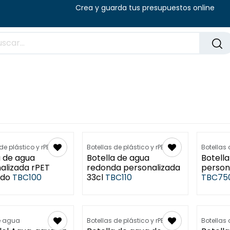
8:00 - 14:00 (V) Crea y guarda tus presu
Preguntas frecuentes
Blog
de plástico y rPET
Botellas de plástico y rPET
Botellas 
a de agua
Botella de agua
Botella
alizada rPET
redonda personalizada
person
ado
TBC100
33cl
TBC110
TBC75
e agua
Botellas de plástico y rPET
Botellas