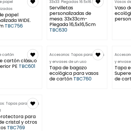
Retrasos e
de papel
33x33: Plegadas 16.5x16.5cm
Vasos de
Servilletas
Vaso d
lizadas
personalizadas de
ecológ
 de papel
mesa. 33x33cm-
person
alizada WIDE.
Plegada 16,5x16,5cm
cm
TBC756
TBC630
n Agosto -
 cartón
Accesorios: Tapas para vasos
Accesori
e cartón clásico
y envases de un uso
y envase
erior PE
TBC601
Tapa de bagazo
Tapa e
ecológica para vasos
Supere
de cartón
TBC760
de car
os: Tapas para vasos
l
rotectora para
e cristal y otros
tos
TBC769