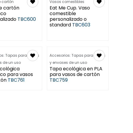
n Agosto -
 cartón
Vasos comestibles
e cartón
Eat Me Cup. Vaso
ico
comestible
alizado
TBC600
personalizado o
standard
TBC603
os: Tapas para vasos
Accesorios: Tapas para vasos
s de un uso
y envases de un uso
cológica
Tapa ecológica en PLA
co para vasos
para vasos de cartón
tón
TBC761
TBC759