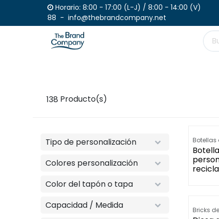
Ir al contenido
Horario: 8:00 - 17:00 (L-J) / 
88 - info@thebrandcompany.net
Productos
Haz tu pedido
Catálogo
138
Producto(s)
Botellas 
Tipo de personalización
Botell
person
Colores personalización
recicl
Color del tapón o tapa
Capacidad / Medida
Bricks d