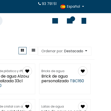
puestos online
93 791 51
Español
0
Ordenar por:
Destacado
de plástico y rPET
Bricks de agua
 de agua Alzola
Brick de agua
alizada 33cl
personalizado
TBC160
0
 de cristal con agua
Latas de agua