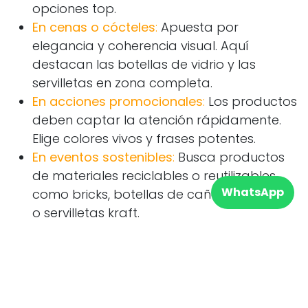
opciones top.
En cenas o cócteles
:
Apuesta por
elegancia y coherencia visual. Aquí
destacan las botellas de vidrio y las
servilletas en zona completa.
En acciones promocionales
:
Los productos
deben captar la atención rápidamente.
Elige colores vivos y frases potentes.
En eventos sostenibles
:
Busca productos
de materiales reciclables o reutilizables
WhatsApp
como bricks, botellas de caña de azúcar
o servilletas kraft.
Nuestro consejo: menos es más. Mejor elegir pocos detalles
muy bien integrados, que muchos sin conexión entre sí.
Casos reales: cómo impactar
con pequeños gestos