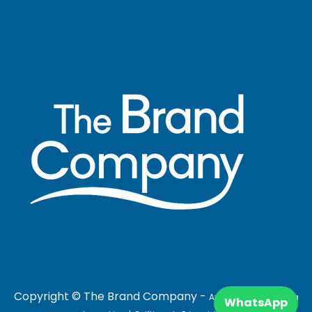
Copyright © The Brand​ Company -
Aviso Legal
|
Política
WhatsApp