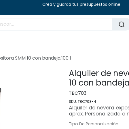
8:00 - 14:00 (V) Crea y guarda tus presu
Preguntas frecuentes
Blog
ositora SMM 10 con bandeja,100 l
Alquiler de ne
10 con bandeja,
TBC703
SKU:
TBC703-4
Alquiler de nevera exp
aprox. Personalizada o 
Tipo De Personalización