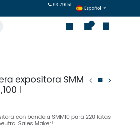
puestos online
93 791 51
Español
0
vera expositora SMM
100 l
ositora con bandeja SMM10 para 220 latas
neutra. Sales Maker!