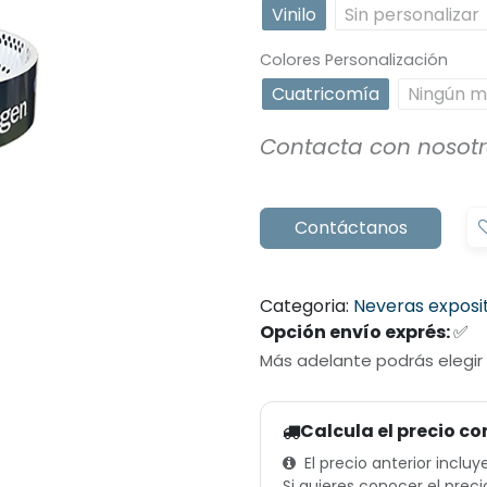
Vinilo
Sin personalizar
Colores Personalización
Cuatricomía
Ningún m
Contacta con nosot
Contáctanos
Categoria:
Neveras exposi
Opción envío exprés:
✅
Más adelante podrás elegir
Calcula el precio co
El precio anterior incluy
Si quieres conocer el preci