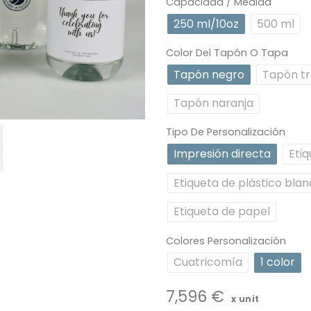
Capacidad / Medida
250 ml/10oz
500 ml
Color Del Tapón O Tapa
Tapón negro
Tapón t
Tapón naranja
Tipo De Personalización
Impresión directa
Eti
Etiqueta de plástico bla
Etiqueta de papel
Colores Personalización
Cuatricomía
1 color
7,596
€
x unit