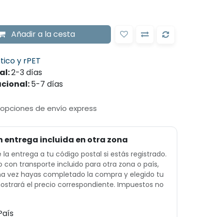
Añadir
a la cesta
tico y rPET
al:
2-3
días
acional:
5-7
días
 opciones de envío express
n entrega incluida en otra zona
e la entrega a tu código postal si estás registrado.
o con transporte incluido para otra zona o país,
Una vez hayas completado la compra y elegido tu
ostrará el precio correspondiente. Impuestos no
País