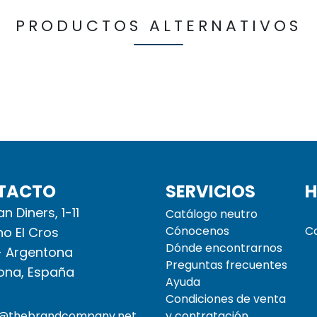
PRODUCTOS ALTERNATIVOS
TACTO
SERVICIOS
H
n Diners, 1-11
Catálogo neutro
Cónocenos
Ca
no El Cros
Dónde encontrarnos
- Argentona
Preguntas frecuentes
ona, España
Ayuda
Condiciones de venta
o@thebrandcompany.net
y contratación