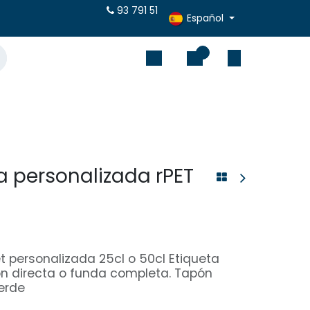
puestos online
93 791 51
Español
0
a personalizada rPET
t personalizada 25cl o 50cl Etiqueta
ión directa o funda completa. Tapón
erde