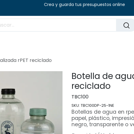
8:00 - 14:00 (V) Crea y guarda tus presu
Preguntas frecuentes
Blog
alizada rPET reciclado
Botella de agu
reciclado
TBC100
SKU:
TBC100DP-25-1NE
Botellas de agua en rpe
papel, plástico, impres
negro, transparente o v