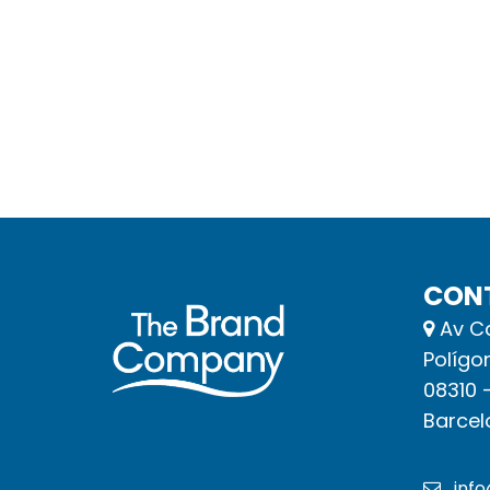
CON
Av Ca
Polígo
08310 
Barcel
inf