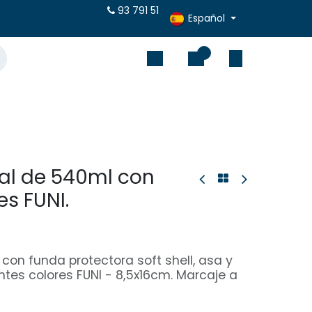
puestos online
93 791 51
Español
0
tal de 540ml con
es FUNI.
 con funda protectora soft shell, asa y
ntes colores FUNI - 8,5x16cm. Marcaje a