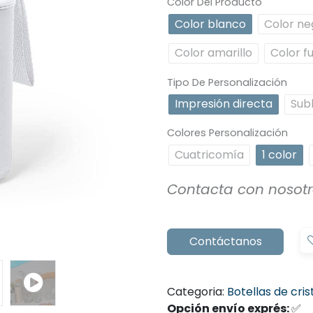
Color Del Producto
Color blanco
Color ne
Color amarillo
Color f
Tipo De Personalización
Impresión directa
Sub
Colores Personalización
Cuatricomía
1 color
Contacta con nosot
Contáctanos
Categoria:
Botellas de cri
Opción envío exprés:
✅