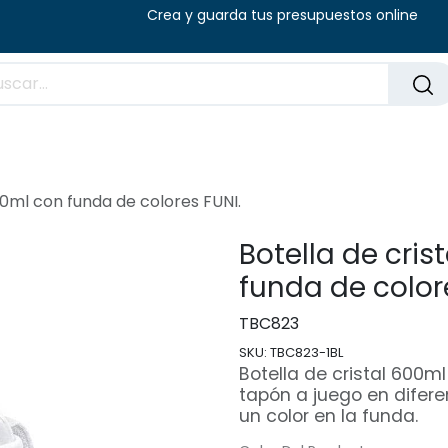
8:00 - 14:00 (V) Crea y guarda tus presu
Preguntas frecuentes
Blog
40ml con funda de colores FUNI.
Botella de cris
funda de color
TBC823
SKU:
TBC823-1BL
Botella de cristal 600ml
tapón a juego en difere
un color en la funda.