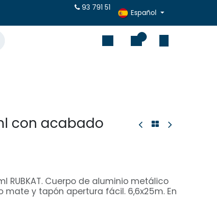
puestos online
93 791 51
Español
0
ml con acabado
ml RUBKAT. Cuerpo de aluminio metálico
 mate y tapón apertura fácil. 6,6x25m. En