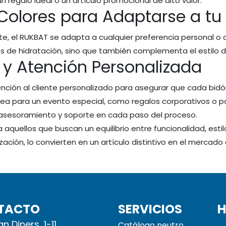
n regalo ideal o un artículo promocional de alto valor.
 Colores para Adaptarse a tu
e, el RUKBAT se adapta a cualquier preferencia personal o c
s de hidratación, sino que también complementa el estilo d
 y Atención Personalizada
nción al cliente personalizado para asegurar que cada bid
ea para un evento especial, como regalos corporativos o par
 asesoramiento y soporte en cada paso del proceso.
aquellos que buscan un equilibrio entre funcionalidad, estilo
ación, lo convierten en un artículo distintivo en el mercado 
TACTO
SERVICIOS
H
n Diners, 1-11
Catálogo neutro