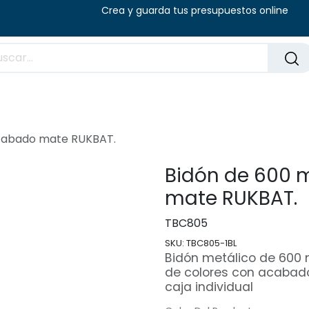
8:00 - 14:00 (V) Crea y guarda tus presu
Preguntas frecuentes
Blog
acabado mate RUKBAT.
Bidón de 600 
mate RUKBAT.
TBC805
SKU:
TBC805-1BL
Bidón metálico de 600 
de colores con acabado
caja individual