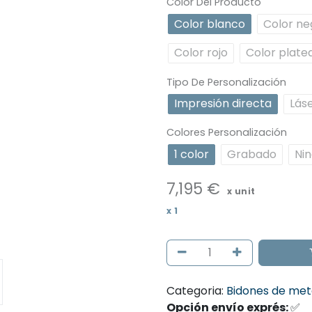
Color Del Producto
Color blanco
Color ne
Color rojo
Color plate
Tipo De Personalización
Impresión directa
Lás
Colores Personalización
1 color
Grabado
Ni
7,195
€
x unit
x
1
Categoria:
Bidones de met
Opción envío exprés:
✅