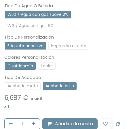
Tipo De Agua O Bebida
WLG / Agua con gas suave 2%
WG / Agua con gas 6%
Tipo De Personalización
Etiqueta adhesiva
Impresión directa
Colores Personalización
Cuatricomía
1 color
Tipo De Acabado
Acabado mate
Acabado brillo
6,687
€
x unit
x
1
Añadir
a la cesta