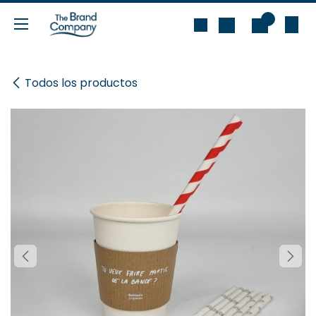
Ir al contenido
0
Todos los productos