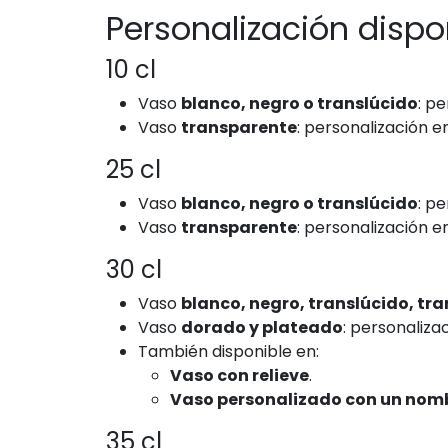
Personalización disp
10 cl
Vaso
blanco, negro o translúcido
: p
Vaso
transparente
: personalización 
25 cl
Vaso
blanco, negro o translúcido
: p
Vaso
transparente
: personalización 
30 cl
Vaso
blanco, negro, translúcido, tran
Vaso
dorado y plateado
: personaliza
También disponible en:
Vaso con relieve
.
Vaso personalizado con un nomb
35 cl