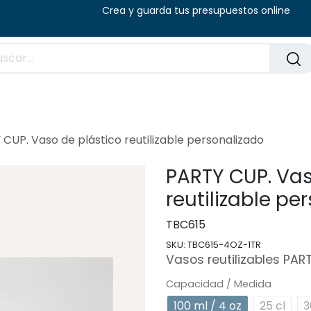
8:00 - 14:00 (V) Crea y guarda tus presu
Preguntas frecuentes
Blog
CUP. Vaso de plástico reutilizable personalizado
PARTY CUP. Vas
reutilizable pe
TBC615
SKU:
TBC615-4OZ-1TR
Vasos reutilizables PAR
Capacidad / Medida
100 ml / 4 oz
25 cl
3