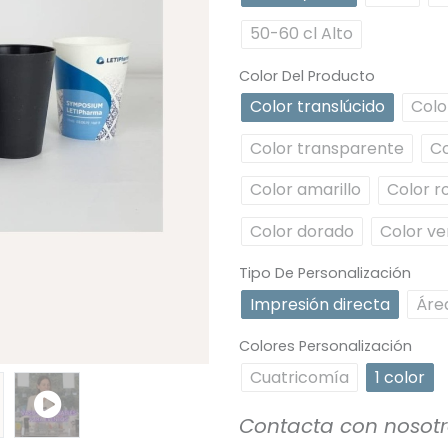
50-60 cl Alto
Color Del Producto
Color translúcido
Colo
Color transparente
Co
Color amarillo
Color r
Color dorado
Color ve
Tipo De Personalización
Impresión directa
Áre
Colores Personalización
Cuatricomía
1 color
Contacta con nosot