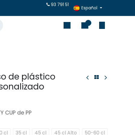
puestos online
93 791 51
Español
0
o de plástico
rsonalizado
TY CUP de PP
0 cl
35 cl
45 cl
45 cl Alto
50-60 cl