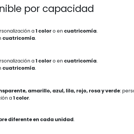
onible por capacidad
ersonalización a
1 color
o en
cuatricomía
.
en
cuatricomía
.
ersonalización a
1 color
o en
cuatricomía
.
en
cuatricomía
.
sparente, amarillo, azul, lila, rojo, rosa y verde
: per
ción a
1 color
.
re diferente en cada unidad
.