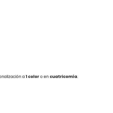
sonalización a
1 color
o en
cuatricomía
.