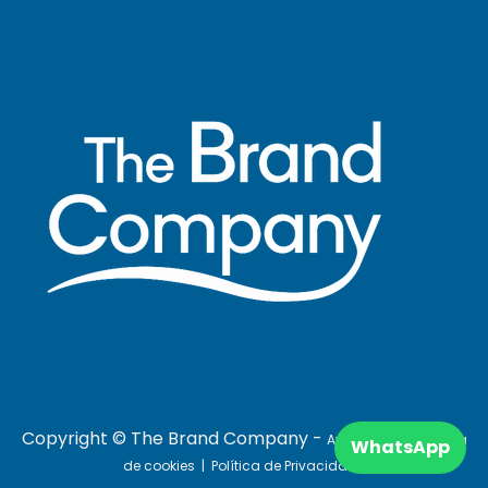
Copyright © The Brand​ Company -
Aviso Legal
|
Política
WhatsApp
de cookies
|
Política de Privacidad