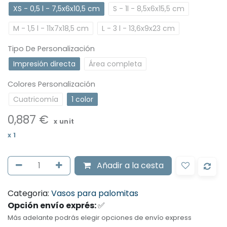
XS - 0,5 l - 7,5x6x10,5 cm
S - 1l - 8,5x6x15,5 cm
M - 1,5 l - 11x7x18,5 cm
L - 3 l - 13,6x9x23 cm
Tipo De Personalización
Impresión directa
Área completa
Colores Personalización
Cuatricomía
1 color
0,887
€
x unit
x
1
Añadir
a la cesta
Categoria:
Vasos para palomitas
Opción envío exprés:
✅
Más adelante podrás elegir opciones de envío express