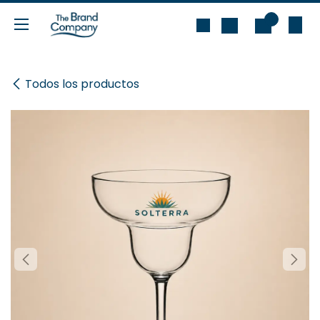
Ir al contenido
0
Todos los productos