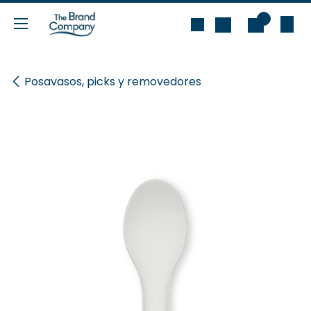
Ir al contenido
0
Posavasos, picks y removedores